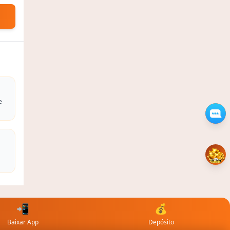
e
📲
💰
Baixar App
Depósito