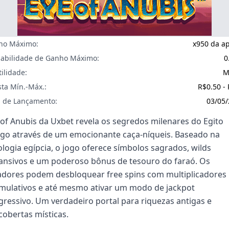
as de Pagamento:
uência de Acerto:
uência de Giros Grátis:
1 em cada 40 
ho Máximo:
x950 da a
abilidade de Ganho Máximo:
0
tilidade:
M
ta Mín.-Máx.:
R$0.50 -
 de Lançamento:
03/05
 of Anubis da Uxbet revela os segredos milenares do Egito
igo através de um emocionante caça-níqueis. Baseado na
ologia egípcia, o jogo oferece símbolos sagrados, wilds
ansivos e um poderoso bônus de tesouro do faraó. Os
adores podem desbloquear free spins com multiplicadores
mulativos e até mesmo ativar um modo de jackpot
gressivo. Um verdadeiro portal para riquezas antigas e
cobertas místicas.