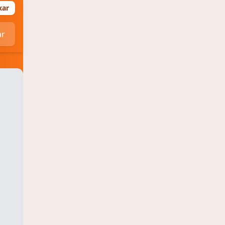
xar
ar
5
3