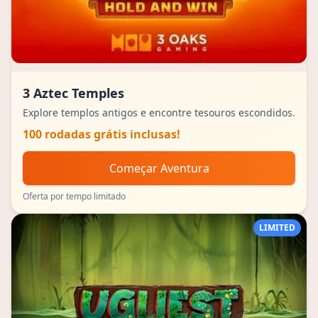
3 Aztec Temples
Explore templos antigos e encontre tesouros escondidos.
100 rodadas grátis inclusas!
Começar Aventura
Oferta por tempo limitado
LIMITED