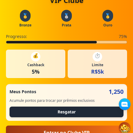
VIP Clube
🥇
🥈
🥇
Bronze
Prata
Ouro
Progresso:
75%
💰
⏱️
Cashback
Limite
5%
R$5k
1,250
Meus Pontos
Acumule pontos para trocar por prêmios exclusivos
Resgatar
Entrar no Clube VIP